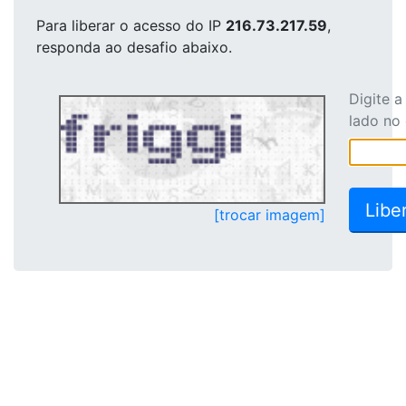
Para liberar o acesso
do IP
216.73.217.59
,
responda ao desafio abaixo.
Digite 
lado no
[trocar imagem]