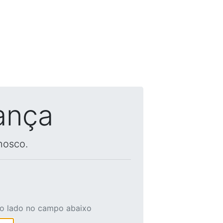
ança
nosco.
ao lado no campo abaixo