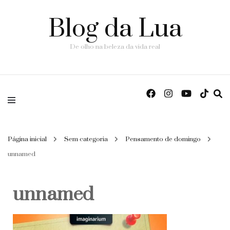
Blog da Lua
De olho na beleza da vida real
Página inicial
Sem categoria
Pensamento de domingo
unnamed
unnamed