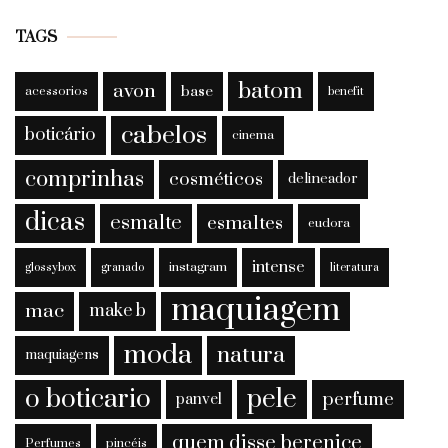
TAGS
batom
avon
base
acessorios
benefit
cabelos
boticário
cinema
comprinhas
cosméticos
delineador
dicas
esmalte
esmaltes
eudora
intense
instagram
glossybox
granado
literatura
maquiagem
mac
make b
moda
natura
maquiagens
o boticario
pele
perfume
panvel
quem disse berenice
Perfumes
pincéis