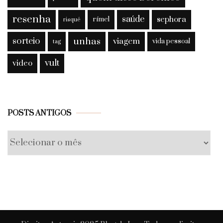
resenha
saúde
sephora
rímel
risqué
sorteio
unhas
viagem
vida pessoal
tag
vult
video
Posts
POSTS ANTIGOS
antigos