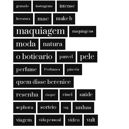
intense
instagram
granado
mac
make b
literatura
maquiagem
maquiagens
moda
natura
o boticario
pele
panvel
perfume
Perfumes
pincéis
quem disse berenice
resenha
saúde
rímel
risqué
sorteio
unhas
sephora
tag
viagem
vult
video
vida pessoal