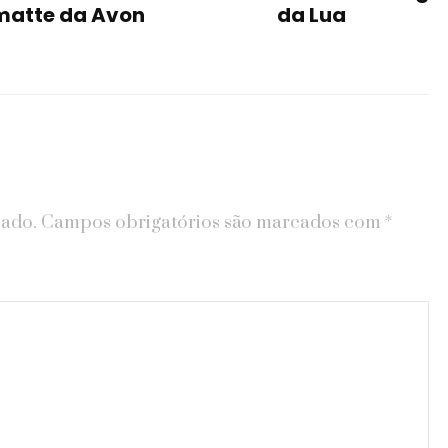
matte da Avon
da Lua
cado.
Campos obrigatórios são marcados com
*