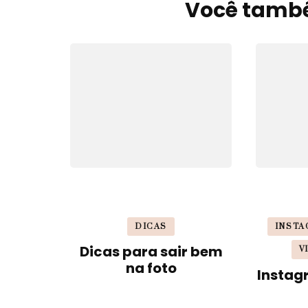
de
Você també
post
DICAS
INSTA
Dicas para sair bem
V
na foto
Instag