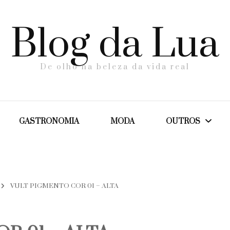
Blog da Lua
De olho na beleza da vida real
GASTRONOMIA
MODA
OUTROS
Dicas
VULT PIGMENTO COR 01 – ALTA
Maternidade
Saúde