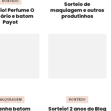
SORTEIO
Sorteio de
io! Perfume O
maquiagem e outros
cário e batom
produtinhos
Payot
MAQUIAGEM
SORTEIO
enha batom
Sorteio! 2 anos do Blog