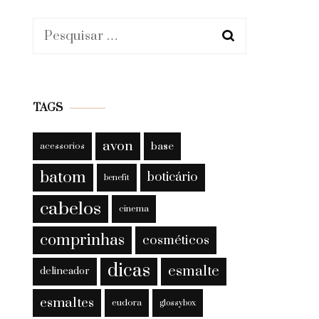
Pesquisar
por:
TAGS
avon
base
acessorios
batom
boticário
benefit
cabelos
cinema
comprinhas
cosméticos
dicas
esmalte
delineador
esmaltes
eudora
glossybox