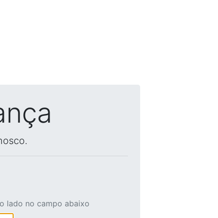
ança
nosco.
ao lado no campo abaixo