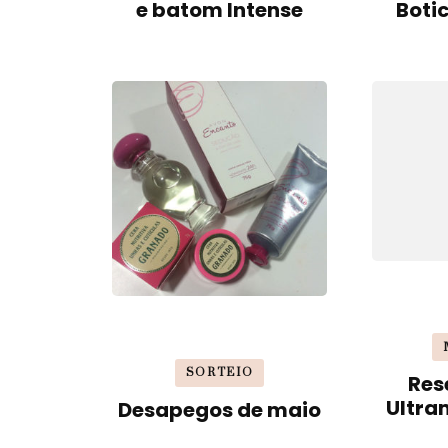
e batom Intense
Boti
SORTEIO
Res
Ultra
Desapegos de maio