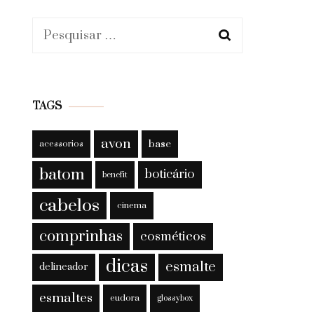
Pesquisar
por:
TAGS
avon
base
acessorios
batom
boticário
benefit
cabelos
cinema
comprinhas
cosméticos
dicas
esmalte
delineador
esmaltes
eudora
glossybox