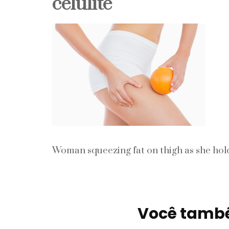
celulite
Pele
Perfumes
Unhas
Woman squeezing fat on thigh as she hol
Navegação
de
Você també
post