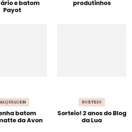
cário e batom
produtinhos
Payot
MAQUIAGEM
SORTEIO
enha batom
Sorteio! 2 anos do Blog
matte da Avon
da Lua