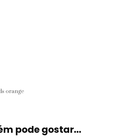
Signos
Viagem
ds orange
m pode gostar...