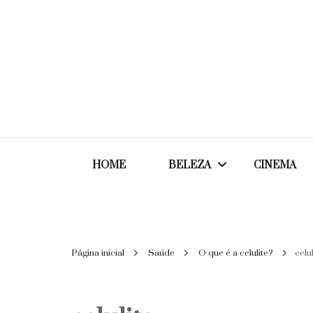
HOME
BELEZA
CINEMA
Cabelos
Página inicial
Saúde
O que é a celulite?
celul
Cosméticos
Maquiagem