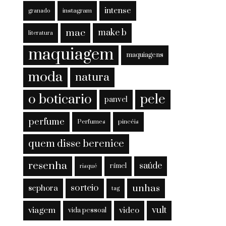
intense
instagram
granado
mac
make b
literatura
maquiagem
maquiagens
moda
natura
o boticario
pele
panvel
perfume
Perfumes
pincéis
quem disse berenice
resenha
saúde
rímel
risqué
sorteio
unhas
sephora
tag
viagem
vult
video
vida pessoal