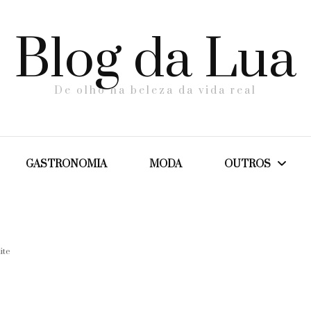
Blog da Lua
De olho na beleza da vida real
GASTRONOMIA
MODA
OUTROS
Dicas
ite
Maternidade
Saúde