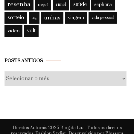
resenha
saúde
sephora
rímel
risqué
sorteio
unhas
viagem
vida pessoal
tag
vult
video
Posts
POSTS ANTIGOS
antigos
Direitos Autorais 2025 Blog da Lua. Todos os direitos
reservados.
Fashion Stylist | Desenvolvido por
Blossom