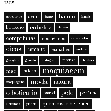
TAGS
batom
avon
base
acessorios
benefit
cabelos
boticário
cinema
comprinhas
cosméticos
delineador
dicas
esmalte
esmaltes
eudora
intense
instagram
glossybox
granado
literatura
maquiagem
mac
make b
moda
natura
maquiagens
o boticario
pele
perfume
panvel
quem disse berenice
Perfumes
pincéis