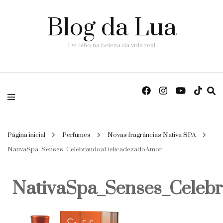
Blog da Lua
De olho na beleza da vida real
Página inicial
Perfumes
Novas fragrâncias Nativa SPA
NativaSpa_Senses_CelebrandoaDelicadezadoAmor
NativaSpa_Senses_Celeb