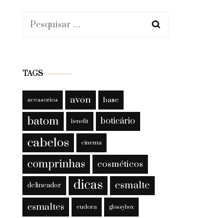
Pesquisar
por:
TAGS
avon
base
acessorios
batom
boticário
benefit
cabelos
cinema
comprinhas
cosméticos
dicas
esmalte
delineador
esmaltes
eudora
glossybox