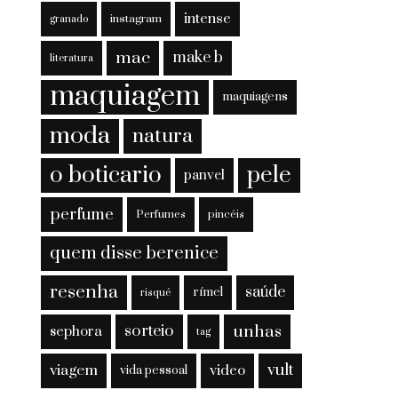
intense
instagram
granado
mac
make b
literatura
maquiagem
maquiagens
moda
natura
o boticario
pele
panvel
perfume
Perfumes
pincéis
quem disse berenice
resenha
saúde
rímel
risqué
sorteio
unhas
sephora
tag
viagem
vult
video
vida pessoal