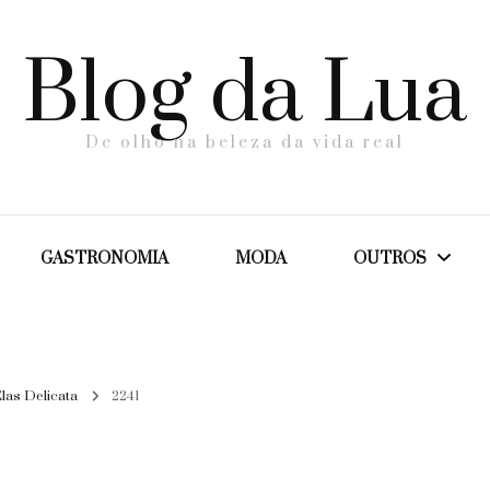
Blog da Lua
De olho na beleza da vida real
GASTRONOMIA
MODA
OUTROS
Dicas
Elas Delicata
2241
Maternidade
Saúde