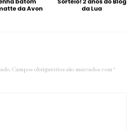
enha batom
Sorteio! 2 anos do Blog
matte da Avon
da Lua
cado.
Campos obrigatórios são marcados com
*