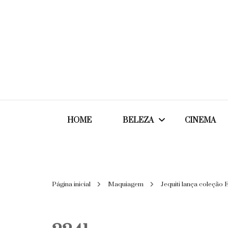
HOME
BELEZA
CINEMA
Cabelos
Página inicial
Maquiagem
Jequiti lança coleção 
Cosméticos
Maquiagem