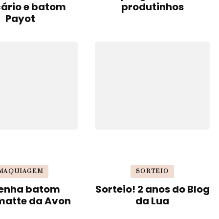
cário e batom
produtinhos
Payot
MAQUIAGEM
SORTEIO
enha batom
Sorteio! 2 anos do Blog
matte da Avon
da Lua