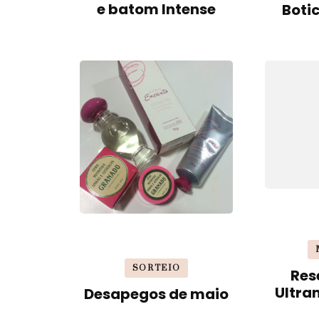
e batom Intense
Boti
SORTEIO
Res
Ultra
Desapegos de maio