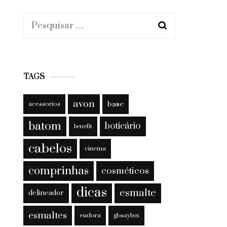
Pesquisar
por:
TAGS
avon
base
acessorios
batom
boticário
benefit
cabelos
cinema
comprinhas
cosméticos
dicas
esmalte
delineador
esmaltes
eudora
glossybox