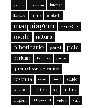
intense
instagram
granado
mac
make b
literatura
maquiagem
maquiagens
moda
natura
o boticario
pele
panvel
perfume
Perfumes
pincéis
quem disse berenice
resenha
saúde
rímel
risqué
sorteio
unhas
sephora
tag
viagem
vult
video
vida pessoal