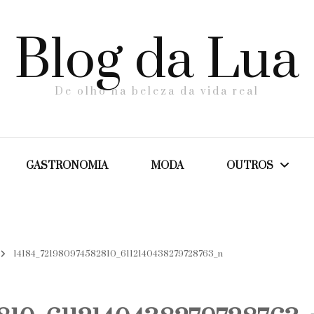
Blog da Lua
De olho na beleza da vida real
GASTRONOMIA
MODA
OUTROS
Dicas
14184_721980974582810_6112140438279728763_n
Maternidade
Saúde