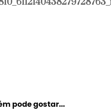
810_6112140438279728763_
Signos
Viagem
m pode gostar...