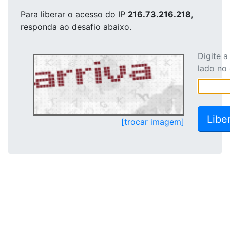
Para liberar o acesso
do IP
216.73.216.218
,
responda ao desafio abaixo.
Digite 
lado no
[trocar imagem]