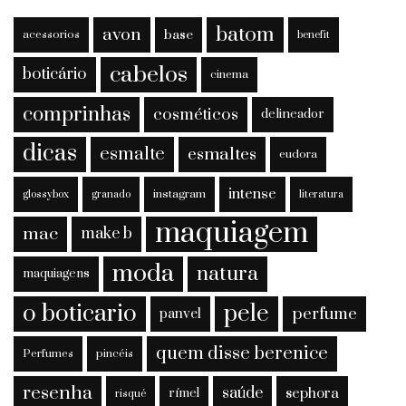
batom
avon
base
acessorios
benefit
cabelos
boticário
cinema
comprinhas
cosméticos
delineador
dicas
esmalte
esmaltes
eudora
intense
instagram
glossybox
granado
literatura
maquiagem
mac
make b
moda
natura
maquiagens
o boticario
pele
perfume
panvel
quem disse berenice
Perfumes
pincéis
resenha
saúde
sephora
rímel
risqué