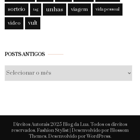
sorteio
unhas
viagem
vida pessoal
tag
vult
video
Posts
POSTS ANTIGOS
antigos
Direitos Autorais 2025 Blog da Lua. Todos os direitos
reservados.
Fashion Stylist | Desenvolvido por
Blossom
Themes
. Desenvolvido por
WordPress
.