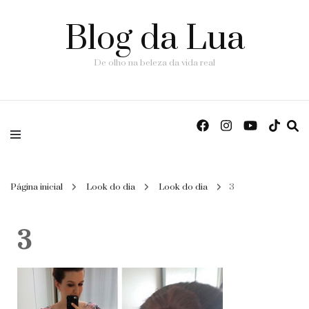
Blog da Lua
De olho na beleza da vida real
Página inicial
Look do dia
Look do dia
3
3