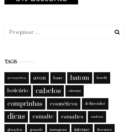
Pesquisar
por:
TAGS
batom
avon
base
acessorios
benefit
cabelos
boticário
cinema
comprinhas
cosméticos
delineador
dicas
esmalte
esmaltes
eudora
intense
instagram
glossybox
granado
literatura