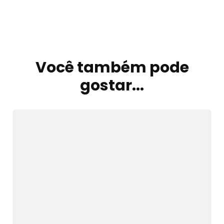
Navegação
de
Você também pode
post
gostar...