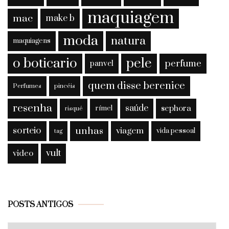
maquiagem
mac
make b
moda
natura
maquiagens
o boticario
pele
perfume
panvel
quem disse berenice
Perfumes
pincéis
resenha
saúde
sephora
rímel
risqué
sorteio
unhas
viagem
vida pessoal
tag
vult
video
Posts
POSTS ANTIGOS
antigos