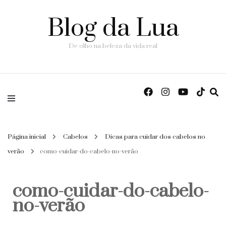
Blog da Lua
De olho na beleza da vida real
Página inicial
Cabelos
Dicas para cuidar dos cabelos no
verão
como-cuidar-do-cabelo-no-verão
como-cuidar-do-cabelo-
no-verão