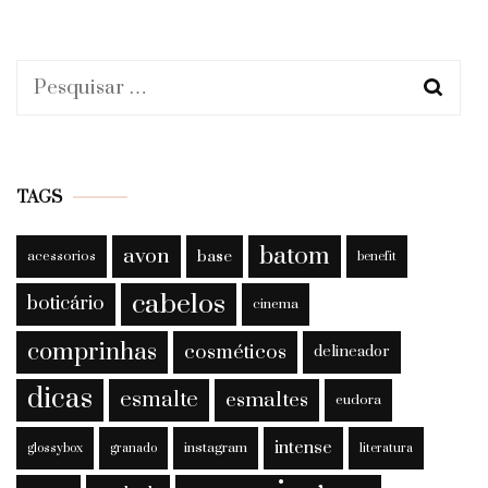
Pesquisar
por:
TAGS
batom
avon
base
acessorios
benefit
cabelos
boticário
cinema
comprinhas
cosméticos
delineador
dicas
esmalte
esmaltes
eudora
intense
instagram
glossybox
granado
literatura