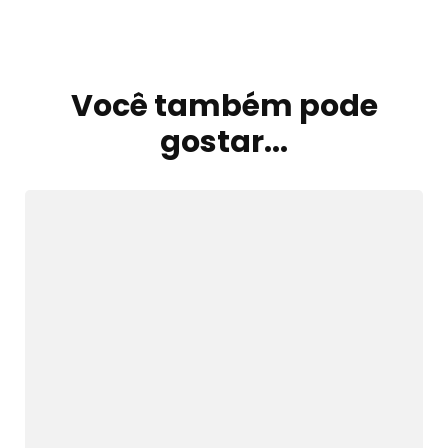
Navegação
de
Você também pode
post
gostar...