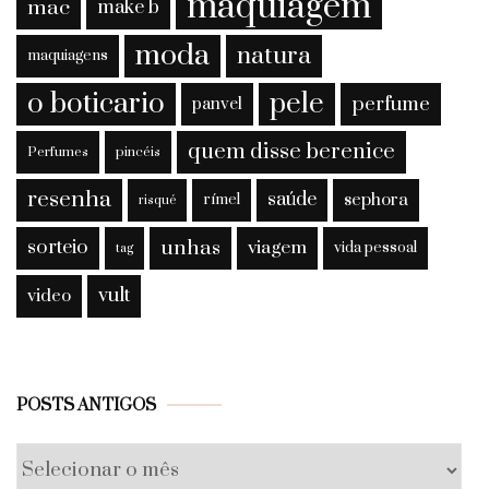
maquiagem
mac
make b
moda
natura
maquiagens
o boticario
pele
perfume
panvel
quem disse berenice
Perfumes
pincéis
resenha
saúde
sephora
rímel
risqué
sorteio
unhas
viagem
vida pessoal
tag
vult
video
Posts
POSTS ANTIGOS
antigos