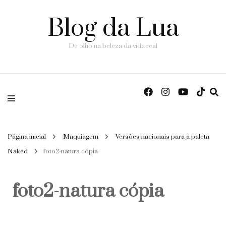
Blog da Lua
De olho na beleza da vida real
Página inicial
Maquiagem
Versões nacionais para a paleta
Naked
foto2-natura cópia
foto2-natura cópia