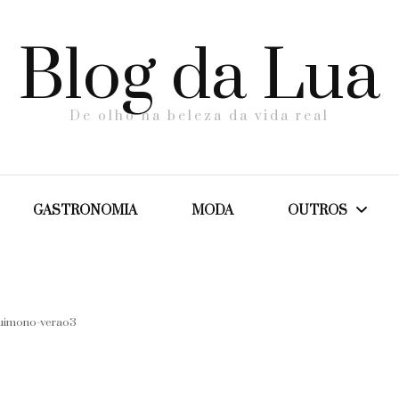
Blog da Lua
De olho na beleza da vida real
GASTRONOMIA
MODA
OUTROS
Dicas
uimono-verao3
Maternidade
Saúde