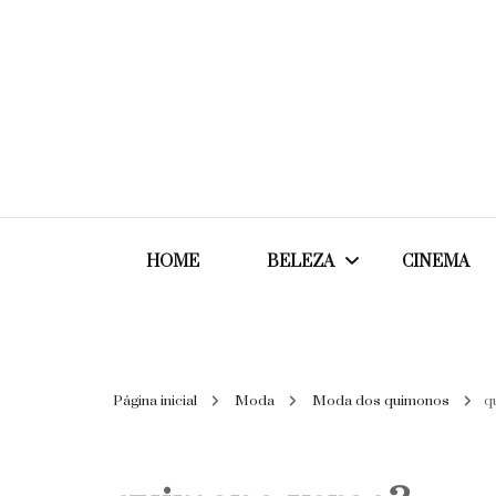
HOME
BELEZA
CINEMA
Cabelos
Página inicial
Moda
Moda dos quimonos
q
Cosméticos
Maquiagem