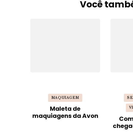
de
Você també
post
MAQUIAGEM
SE
Maleta de
V
maquiagens da Avon
Com
chega