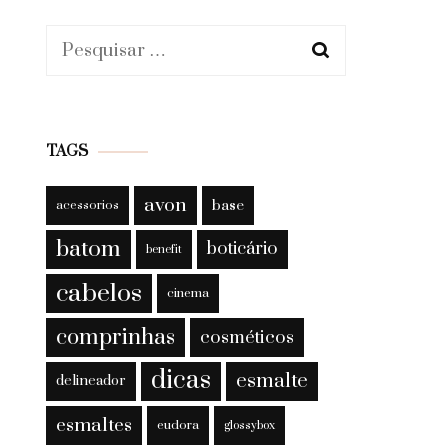
Pesquisar
por:
TAGS
avon
base
acessorios
batom
boticário
benefit
cabelos
cinema
comprinhas
cosméticos
dicas
esmalte
delineador
esmaltes
eudora
glossybox