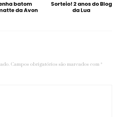
enha batom
Sorteio! 2 anos do Blog
matte da Avon
da Lua
cado.
Campos obrigatórios são marcados com
*