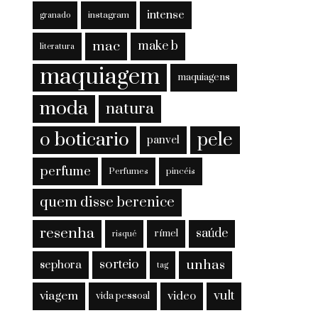
intense
instagram
granado
mac
make b
literatura
maquiagem
maquiagens
moda
natura
o boticario
pele
panvel
perfume
Perfumes
pincéis
quem disse berenice
resenha
saúde
rímel
risqué
sorteio
unhas
sephora
tag
viagem
vult
video
vida pessoal