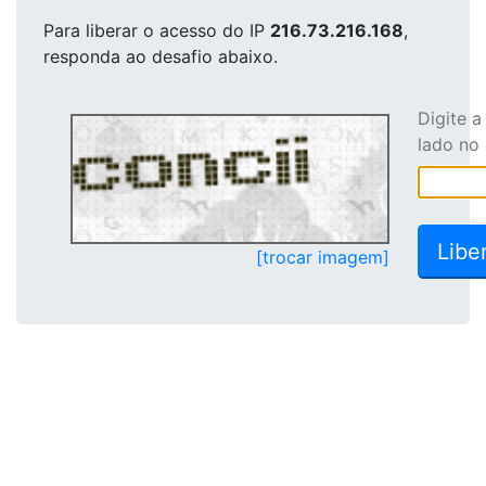
Para liberar o acesso
do IP
216.73.216.168
,
responda ao desafio abaixo.
Digite 
lado no
[trocar imagem]