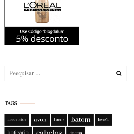
Pesquisar
por:
TAGS
batom
avon
base
acessorios
benefit
cabelos
boticário
cinema