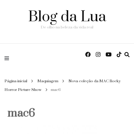
Blog da Lua
De olho na beleza da vida real
Página inicial
Maquiagem
Nova coleção da MAC Rocky
Horror Picture Show
mac6
mac6