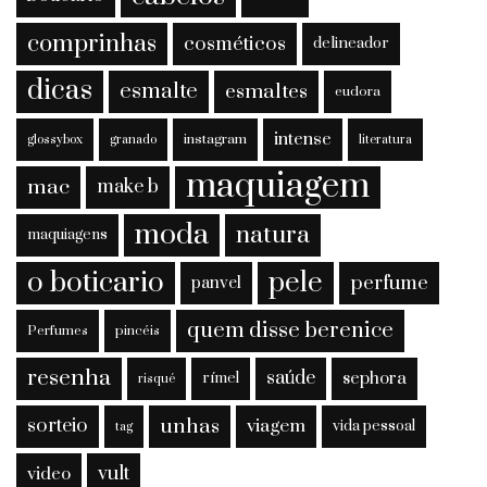
comprinhas
cosméticos
delineador
dicas
esmalte
esmaltes
eudora
intense
instagram
glossybox
granado
literatura
maquiagem
mac
make b
moda
natura
maquiagens
o boticario
pele
perfume
panvel
quem disse berenice
Perfumes
pincéis
resenha
saúde
sephora
rímel
risqué
sorteio
unhas
viagem
vida pessoal
tag
vult
video