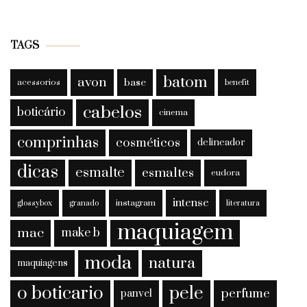
TAGS
batom
avon
base
acessorios
benefit
cabelos
boticário
cinema
comprinhas
cosméticos
delineador
dicas
esmalte
esmaltes
eudora
intense
instagram
glossybox
granado
literatura
maquiagem
mac
make b
moda
natura
maquiagens
o boticario
pele
perfume
panvel