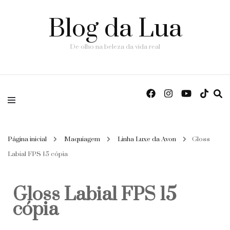
Blog da Lua
De olho na beleza da vida real
Página inicial
Maquiagem
Linha Luxe da Avon
Gloss
Labial FPS 15 cópia
Gloss Labial FPS 15
cópia