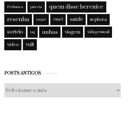
quem disse berenice
Perfumes
pincéis
resenha
saúde
sephora
rímel
risqué
sorteio
unhas
viagem
vida pessoal
tag
vult
video
Posts
POSTS ANTIGOS
antigos