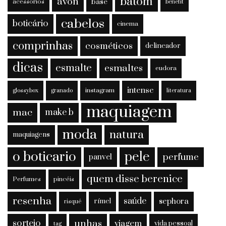
batom
avon
base
acessorios
benefit
cabelos
boticário
cinema
comprinhas
cosméticos
delineador
dicas
esmalte
esmaltes
eudora
intense
instagram
glossybox
granado
literatura
maquiagem
mac
make b
moda
natura
maquiagens
o boticario
pele
perfume
panvel
quem disse berenice
Perfumes
pincéis
resenha
saúde
sephora
rímel
risqué
sorteio
unhas
viagem
vida pessoal
tag