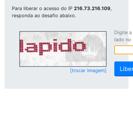
Para liberar o acesso
do IP
216.73.216.109
,
responda ao desafio abaixo.
Digite 
lado no
[trocar imagem]