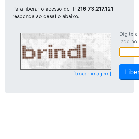
Para liberar o acesso
do IP
216.73.217.121
,
responda ao desafio abaixo.
Digite 
lado no
[trocar imagem]