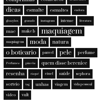
dicas
esmalte
esmaltes
eudora
intense
instagram
glossybox
granado
literatura
maquiagem
mac
make b
moda
natura
maquiagens
o boticario
pele
perfume
panvel
quem disse berenice
Perfumes
pincéis
resenha
saúde
sephora
rímel
risqué
sorteio
unhas
viagem
vida pessoal
tag
vult
video