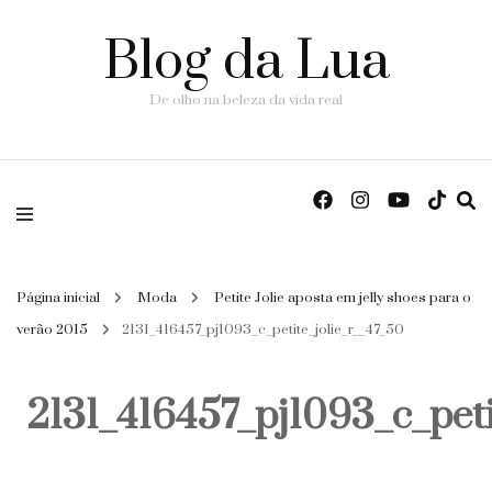
Blog da Lua
De olho na beleza da vida real
Página inicial
Moda
Petite Jolie aposta em jelly shoes para o
verão 2015
2131_416457_pj1093_c_petite_jolie_r__47_50
2131_416457_pj1093_c_peti