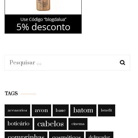
Pesquisar
por:
TAGS
batom
avon
base
acessorios
benefit
cabelos
boticário
cinema
comprinhas
cosméticos
delineador