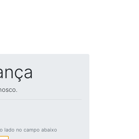
ança
nosco.
ao lado no campo abaixo