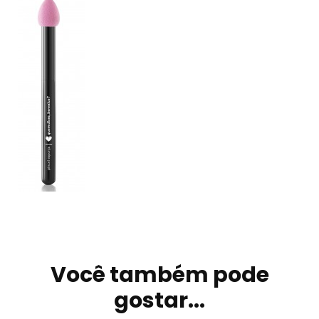
Navegação
de
Você também pode
post
gostar...