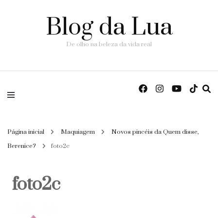
Blog da Lua
De olho na beleza da vida real
Página inicial
Maquiagem
Novos pincéis da Quem disse,
Berenice?
foto2c
foto2c