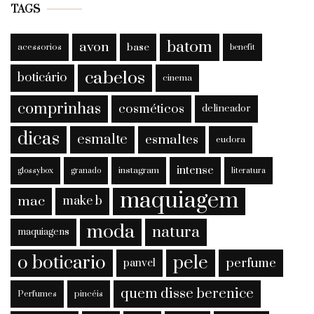
TAGS
batom
avon
base
acessorios
benefit
cabelos
boticário
cinema
comprinhas
cosméticos
delineador
dicas
esmalte
esmaltes
eudora
intense
instagram
glossybox
granado
literatura
maquiagem
mac
make b
moda
natura
maquiagens
o boticario
pele
perfume
panvel
quem disse berenice
Perfumes
pincéis