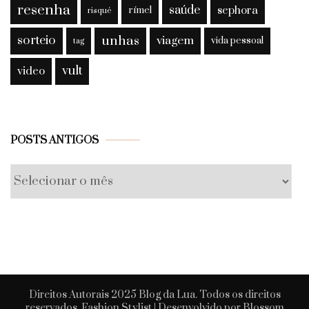
resenha
saúde
sephora
rímel
risqué
sorteio
unhas
viagem
vida pessoal
tag
vult
video
Posts
POSTS ANTIGOS
antigos
Direitos Autorais 2025 Blog da Lua. Todos os direitos
reservados.
Fashion Stylist | Desenvolvido por
Blossom