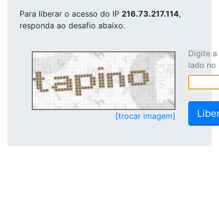
Para liberar o acesso
do IP
216.73.217.114
,
responda ao desafio abaixo.
Digite 
lado no
[trocar imagem]