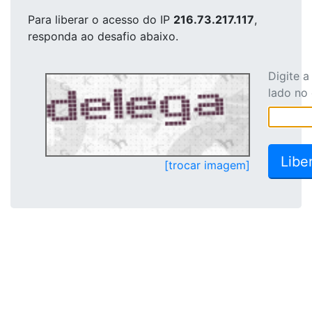
Para liberar o acesso
do IP
216.73.217.117
,
responda ao desafio abaixo.
Digite 
lado no
[trocar imagem]