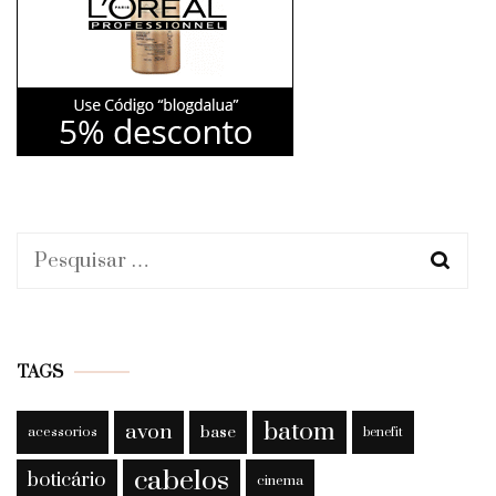
Pesquisar
por:
TAGS
batom
avon
base
acessorios
benefit
cabelos
boticário
cinema