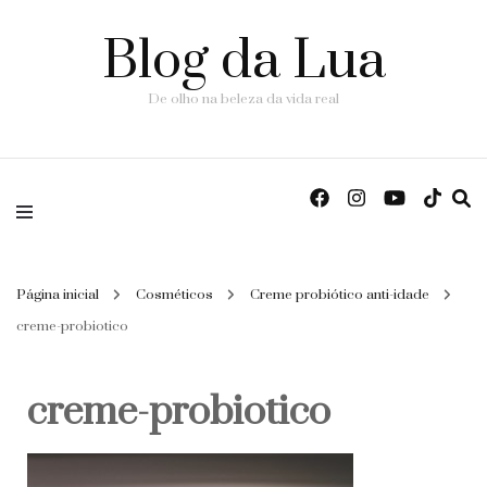
Blog da Lua
De olho na beleza da vida real
Página inicial
Cosméticos
Creme probiótico anti-idade
creme-probiotico
creme-probiotico