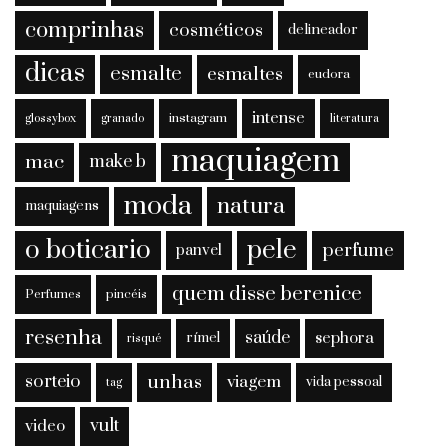
comprinhas
cosméticos
delineador
dicas
esmalte
esmaltes
eudora
intense
instagram
glossybox
granado
literatura
maquiagem
mac
make b
moda
natura
maquiagens
o boticario
pele
perfume
panvel
quem disse berenice
Perfumes
pincéis
resenha
saúde
sephora
rímel
risqué
sorteio
unhas
viagem
vida pessoal
tag
vult
video