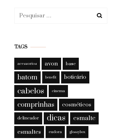
Pesquisar
por:
TAGS
avon
base
acessorios
batom
boticário
benefit
cabelos
cinema
comprinhas
cosméticos
dicas
esmalte
delineador
esmaltes
eudora
glossybox