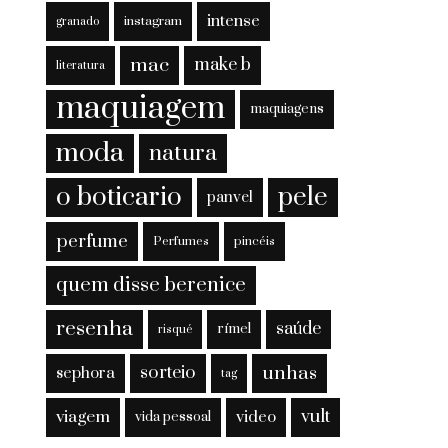
intense
instagram
granado
mac
make b
literatura
maquiagem
maquiagens
moda
natura
o boticario
pele
panvel
perfume
Perfumes
pincéis
quem disse berenice
resenha
saúde
rímel
risqué
sorteio
unhas
sephora
tag
viagem
vult
video
vida pessoal