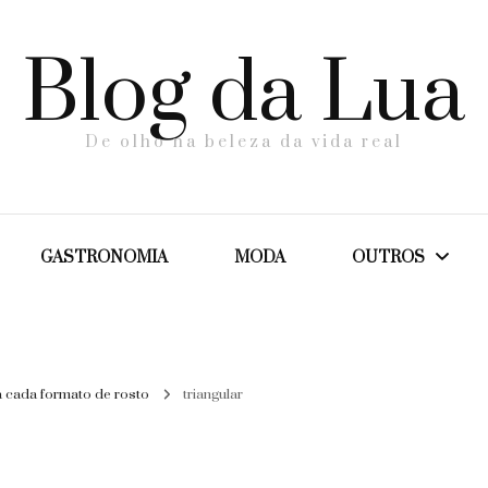
Blog da Lua
De olho na beleza da vida real
GASTRONOMIA
MODA
OUTROS
Dicas
a cada formato de rosto
triangular
Maternidade
Saúde