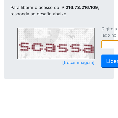
Para liberar o acesso
do IP
216.73.216.109
,
responda ao desafio abaixo.
Digite 
lado no
[trocar imagem]