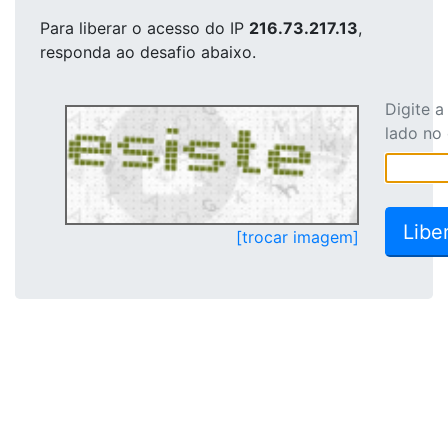
Para liberar o acesso
do IP
216.73.217.13
,
responda ao desafio abaixo.
Digite 
lado no
[trocar imagem]