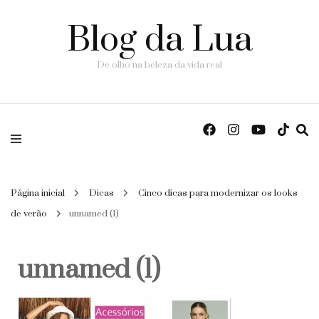
Blog da Lua
De olho na beleza da vida real
Página inicial
Dicas
Cinco dicas para modernizar os looks
de verão
unnamed (1)
unnamed (1)