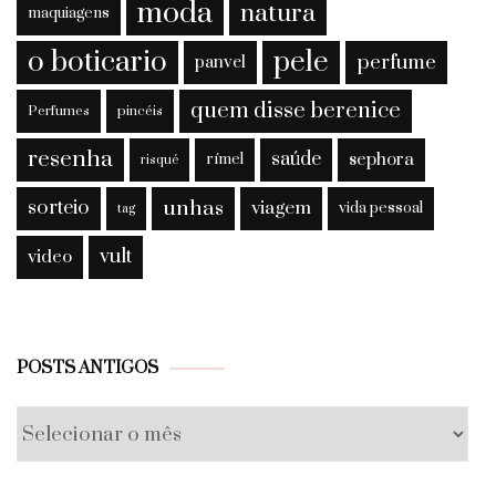
moda
natura
maquiagens
o boticario
pele
perfume
panvel
quem disse berenice
Perfumes
pincéis
resenha
saúde
sephora
rímel
risqué
sorteio
unhas
viagem
vida pessoal
tag
vult
video
Posts
POSTS ANTIGOS
antigos