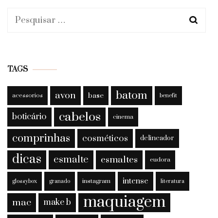
Pesquisar
por:
TAGS
batom
avon
base
acessorios
benefit
cabelos
boticário
cinema
comprinhas
cosméticos
delineador
dicas
esmalte
esmaltes
eudora
intense
instagram
glossybox
granado
literatura
maquiagem
mac
make b