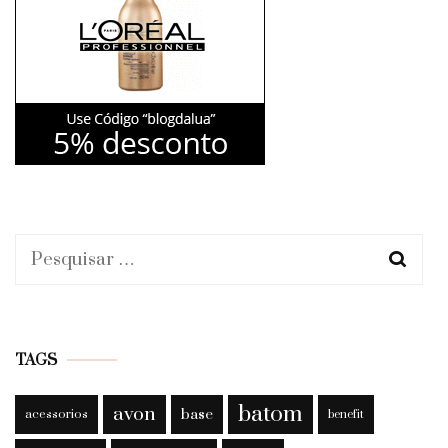
Pesquisar
por:
TAGS
batom
avon
base
acessorios
benefit