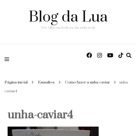
Blog da Lua
De olho na beleza da vida real
Página inicial
Esmaltes
Como fazer a unha caviar
unha-
caviar4
unha-caviar4