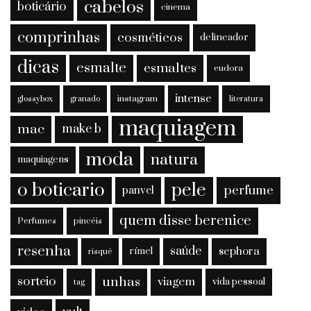
cabelos
boticário
cinema
comprinhas
cosméticos
delineador
dicas
esmalte
esmaltes
eudora
intense
instagram
glossybox
granado
literatura
maquiagem
mac
make b
moda
natura
maquiagens
o boticario
pele
perfume
panvel
quem disse berenice
Perfumes
pincéis
resenha
saúde
sephora
rímel
risqué
sorteio
unhas
viagem
vida pessoal
tag