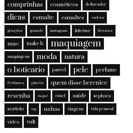
comprinhas
cosméticos
delineador
dicas
esmalte
esmaltes
eudora
intense
instagram
glossybox
granado
literatura
maquiagem
mac
make b
moda
natura
maquiagens
o boticario
pele
perfume
panvel
quem disse berenice
Perfumes
pincéis
resenha
saúde
sephora
rímel
risqué
sorteio
unhas
viagem
vida pessoal
tag
vult
video