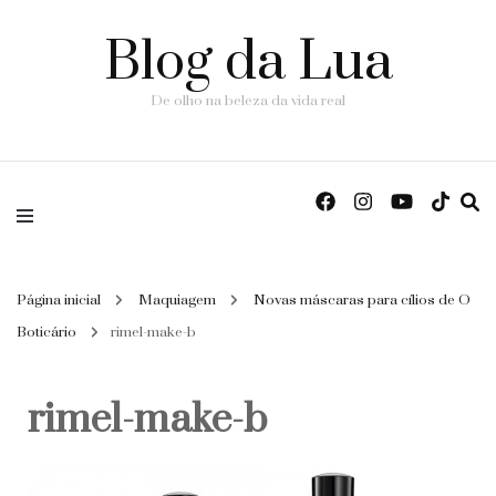
Blog da Lua
De olho na beleza da vida real
Página inicial
Maquiagem
Novas máscaras para cílios de O
Boticário
rimel-make-b
rimel-make-b