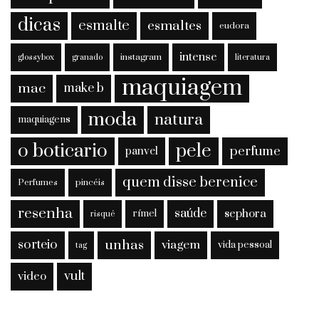
dicas
esmalte
esmaltes
eudora
intense
instagram
glossybox
granado
literatura
maquiagem
mac
make b
moda
natura
maquiagens
o boticario
pele
perfume
panvel
quem disse berenice
Perfumes
pincéis
resenha
saúde
sephora
rímel
risqué
sorteio
unhas
viagem
vida pessoal
tag
vult
video