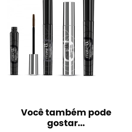
Navegação
de
Você também pode
post
gostar...