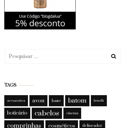
Pesquisar
por:
TAGS
batom
avon
base
acessorios
benefit
cabelos
boticário
cinema
comprinhas
cosméticos
delineador