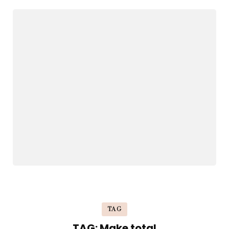
TAG
TAG: Make total