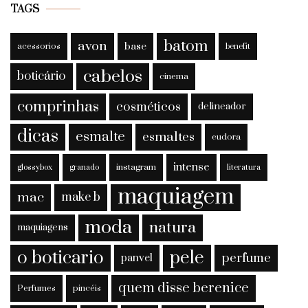
TAGS
batom
avon
base
acessorios
benefit
cabelos
boticário
cinema
comprinhas
cosméticos
delineador
dicas
esmalte
esmaltes
eudora
intense
instagram
glossybox
granado
literatura
maquiagem
mac
make b
moda
natura
maquiagens
o boticario
pele
perfume
panvel
quem disse berenice
Perfumes
pincéis