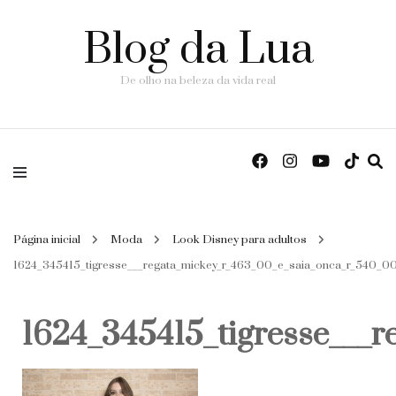
Blog da Lua
De olho na beleza da vida real
Página inicial
Moda
Look Disney para adultos
1624_345415_tigresse___regata_mickey_r_463_00_e_saia_onca_r_540_0
1624_345415_tigresse___