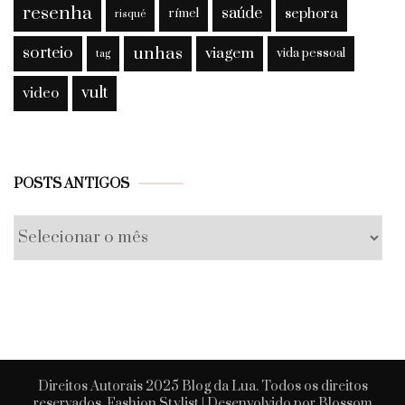
resenha
saúde
sephora
rímel
risqué
sorteio
unhas
viagem
vida pessoal
tag
vult
video
Posts
POSTS ANTIGOS
antigos
Direitos Autorais 2025 Blog da Lua. Todos os direitos
reservados.
Fashion Stylist | Desenvolvido por
Blossom