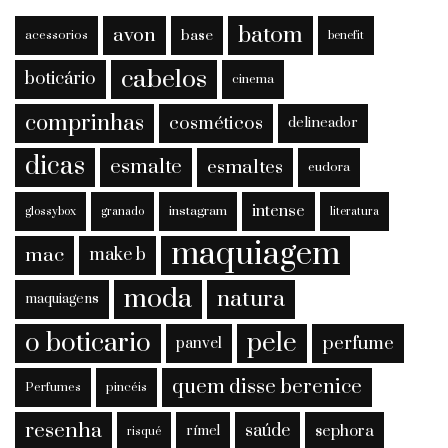
batom
avon
base
acessorios
benefit
cabelos
boticário
cinema
comprinhas
cosméticos
delineador
dicas
esmalte
esmaltes
eudora
intense
instagram
glossybox
granado
literatura
maquiagem
mac
make b
moda
natura
maquiagens
o boticario
pele
perfume
panvel
quem disse berenice
Perfumes
pincéis
resenha
saúde
sephora
rímel
risqué