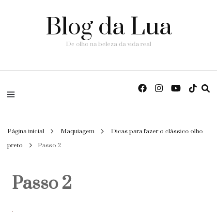
Blog da Lua
De olho na beleza da vida real
Página inicial
Maquiagem
Dicas para fazer o clássico olho
preto
Passo 2
Passo 2