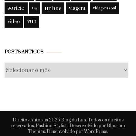
sorteio
unhas
viagem
vida pessoal
tag
vult
video
Posts
POSTS ANTIGOS
antigos
Direitos Autorais 2025 Blog da Lua. Todos os direitos
reservados.
Fashion Stylist | Desenvolvido por
Blossom
Themes
. Desenvolvido por
WordPress
.